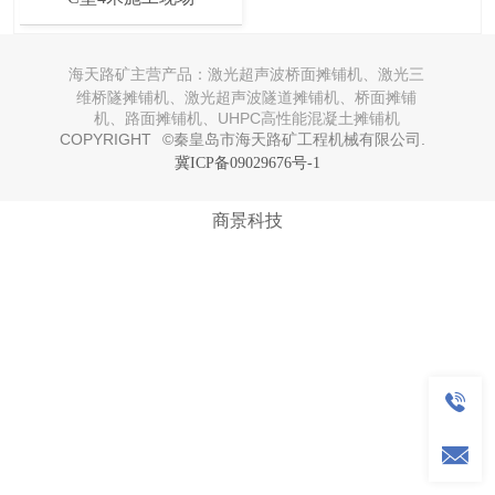
海天路矿主营产品：
激光超声波桥面摊铺机、激光三
维桥隧摊铺机、激光超声波隧道摊铺机、桥面摊铺
机、路面摊铺机、UHPC高性能混凝土摊铺机
COPYRIGHT  ©秦皇岛市海天路矿工程机械有限公司.  
冀ICP备09029676号-1
商景科技