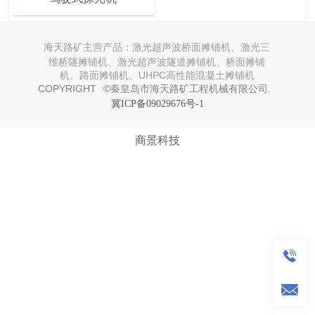
海天路矿主营产品：
激光超声波桥面摊铺机、激光三
维桥隧摊铺机、激光超声波隧道摊铺机、桥面摊铺
机、路面摊铺机、UHPC高性能混凝土摊铺机
COPYRIGHT  ©秦皇岛市海天路矿工程机械有限公司.  
冀ICP备09029676号-1
商景科技